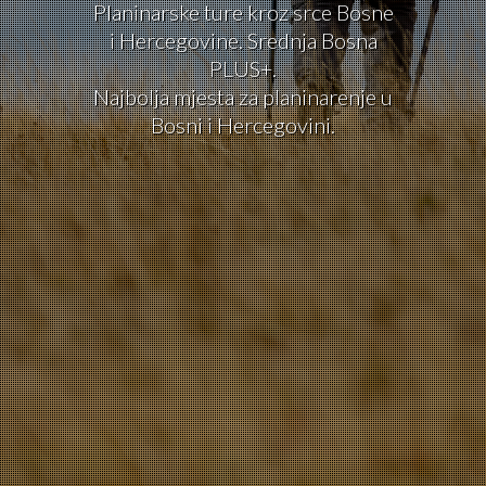
Planinarske ture kroz srce Bosne
i Hercegovine. Srednja Bosna
PLUS+.
Najbolja mjesta za planinarenje u
Bosni i Hercegovini.