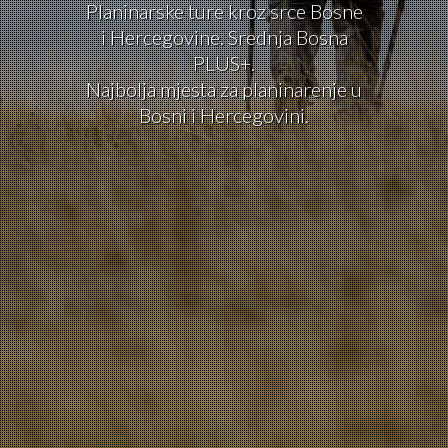
Planinarske ture kroz srce Bosne
i Hercegovine. Srednja Bosna
PLUS+.
Najbolja mjesta za planinarenje u
Bosni i Hercegovini.