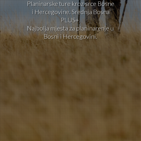
Planinarske ture kroz srce Bosne
i Hercegovine. Srednja Bosna
PLUS+.
Najbolja mjesta za planinarenje u
Bosni i Hercegovini.