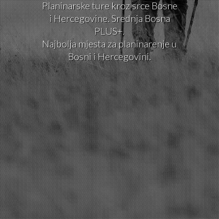
Planinarske ture kroz srce Bosne
i Hercegovine. Srednja Bosna
PLUS+.
Najbolja mjesta za planinarenje u
Bosni i Hercegovini.